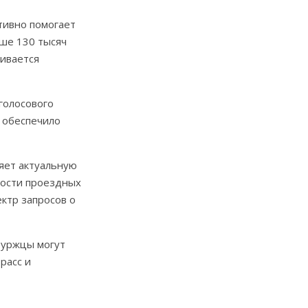
тивно помогает
ыше 130 тысяч
живается
голосового
 обеспечило
яет актуальную
мости проездных
ктр запросов о
буржцы могут
расс и