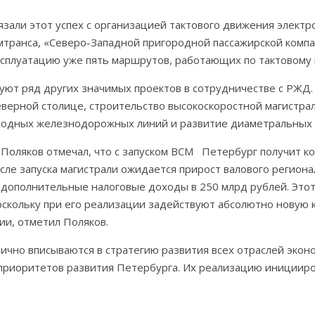
язали этот успех с организацией тактового движения электр
мтранса, «Северо-Западной пригородной пассажирской компа
ксплуатацию уже пять маршрутов, работающих по тактовому 
уют ряд других значимых проектов в сотрудничестве с РЖД.
еверной столице, строительство высокоскоростной магистра
бходных железнодорожных линий и развитие диаметральных
Поляков отмечал, что с запуском ВСМ Петербург получит к
сле запуска магистрали ожидается прирост валового регион
 дополнительные налоговые доходы в 250 млрд рублей. Этот
скольку при его реализации задействуют абсолютно новую 
ии, отметил Поляков.
нично вписываются в стратегию развития всех отраслей экон
 приоритетов развития Петербурга. Их реализацию инициир