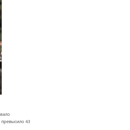
овало
 превысило 43