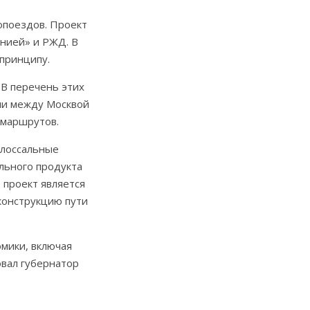
опоездов. Проект
нией» и РЖД. В
принципу.
 В перечень этих
ли между Москвой
 маршрутов.
олоссальные
ального продукта
 проект является
конструкцию пути
омики, включая
овал губернатор