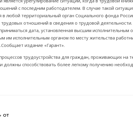
 является урегулирование ситуаций, когда в трудовой книж
шений с последним работодателем. В случае такой ситуаци
я в любой территориальный орган Социального фонда России
 трудовых отношений в сведения о трудовой деятельности. 
риниматься дата, установленная высшим исполнительным о
м им исполнительным органом по месту жительства работни
.Сообщает издание «Гарант».
процессов трудоустройства для граждан, проживающих на 
, и должны способствовать более легкому получению необхо
» ОТ