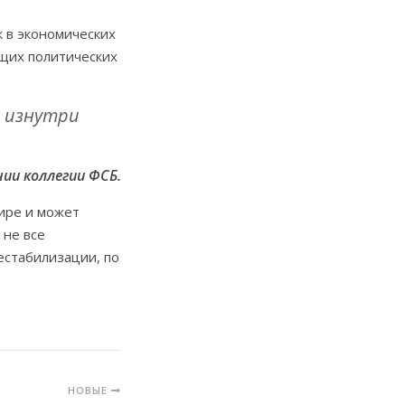
к в экономических
ущих политических
ь изнутри
ии коллегии ФСБ.
мире и может
 не все
естабилизации, по
НОВЫЕ