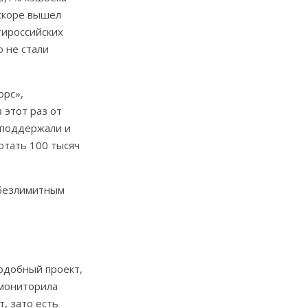
вскоре вышел
тироссийских
 не стали
орс»,
 этот раз от
 поддержали и
отать 100 тысяч
 безлимитным
одобный проект,
омониторила
, зато есть