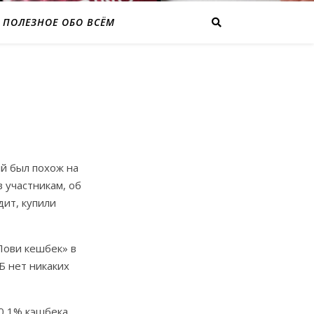
ПОЛЕЗНОЕ ОБО ВСЁМ
ый был похож на
 участникам, об
дит, купили
Лови кешбек» в
Б нет никаких
 0,1% кэшбека