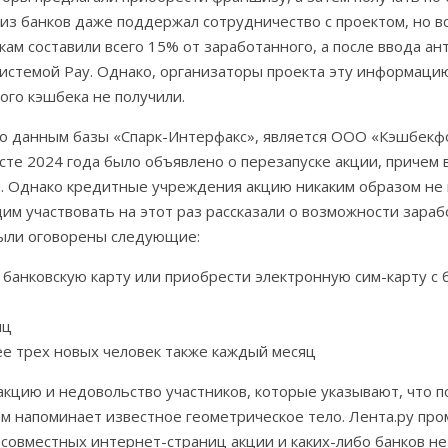
из банков даже поддержал сотрудничество с проектом, но 
икам составили всего 15% от заработанного, а после ввода ан
системой Pay. Однако, организаторы проекта эту информацию
ого кэшбека не получили.
по данным базы «Спарк-Интерфакс», является ООО «Кэшбекф
те 2024 года было объявлено о перезапуске акции, причем в
й. Однако кредитные учреждения акцию никаким образом не
им участвовать на этот раз рассказали о возможности зараб
были оговорены следующие:
банковскую карту или приобрести электронную сим-карту с
яц
ее трех новых человек также каждый месяц
кцию и недовольство участников, которые указывают, что п
ом напоминает известное геометрическое тело. Лента.ру пр
совместных интернет-страниц акции и каких-либо банков нет