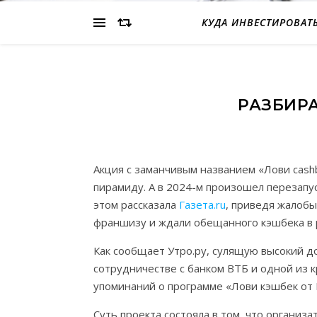
КУДА ИНВЕСТИРОВАТ
РАЗБИРА
Акция с заманчивым названием «Лови cashb
пирамиду. А в 2024-м произошел перезапус
этом рассказала
Газета.ru
, приведя жалобы
франшизу и ждали обещанного кэшбека в р
Как сообщает Утро.ру, сулящую высокий д
сотрудничестве с банком ВТБ и одной из 
упоминаний о программе «Лови кэшбек от В
Суть проекта состояла в том, что организ