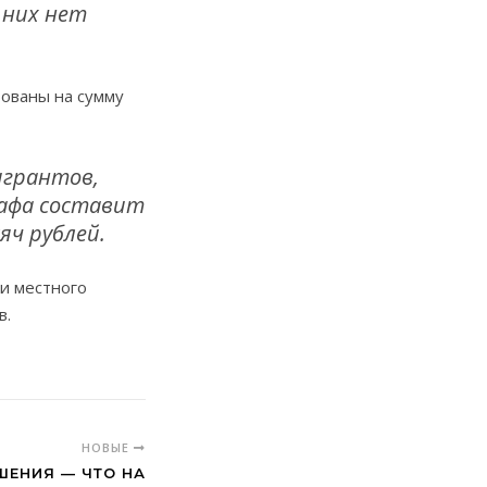
 них нет
фованы на сумму
игрантов,
афа составит
яч рублей.
и местного
в.
НОВЫЕ
ШЕНИЯ — ЧТО НА