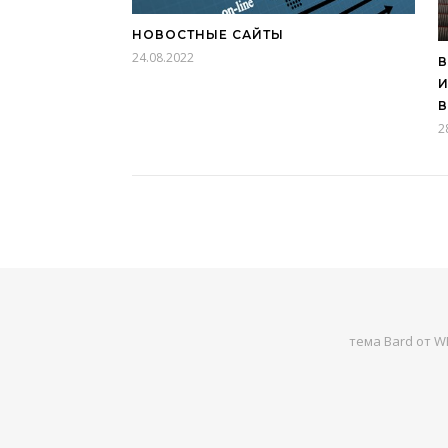
НОВОСТНЫЕ САЙТЫ
24.08.2022
В
И
В
2
тема Bard от
WP