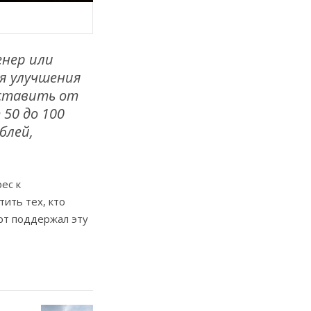
енер или
я улучшения
оставить от
50 до 100
блей,
ес к
ить тех, кто
орт поддержал эту