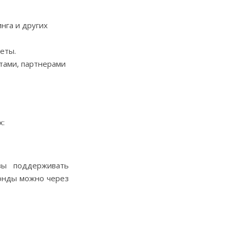
нга и других
еты.
тами, партнерами
х:
вы поддерживать
фонды можно через