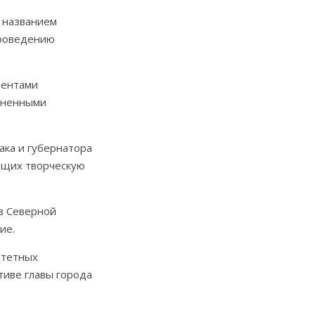
 названием
проведению
ментами
олненными
ака и губернатора
ющих творческую
з Северной
ие.
итетных
тиве главы города