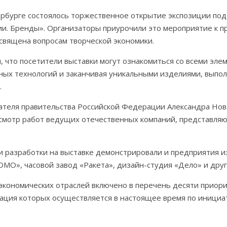
ербурге состоялось торжественное открытие экспозиции под
ии. Бренды». Организаторы приурочили это мероприятие к 
вящена вопросам творческой экономики.
 что посетители выставки могут ознакомиться со всеми эле
нных технологий и заканчивая уникальными изделиями, вып
.
ателя правительства Российской Федерации Александра Нов
осмотр работ ведущих отечественных компаний, представля
и разработки на выставке демонстрировали и предприятия и
ОМО», часовой завод «Ракета», дизайн-студия «Дело» и друг
экономических отраслей включено в перечень десяти приор
ация которых осуществляется в настоящее время по инициа