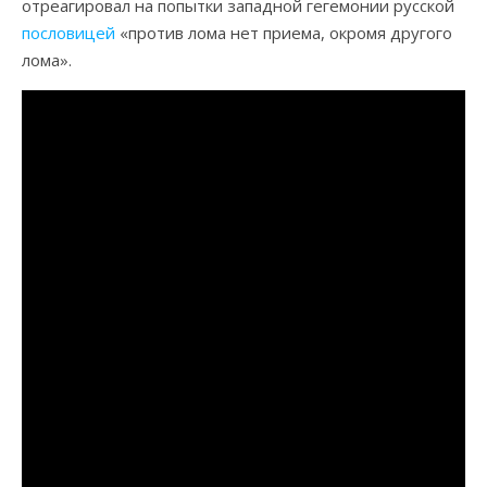
отреагировал на попытки западной гегемонии русской
пословицей
«против лома нет приема, окромя другого
лома».