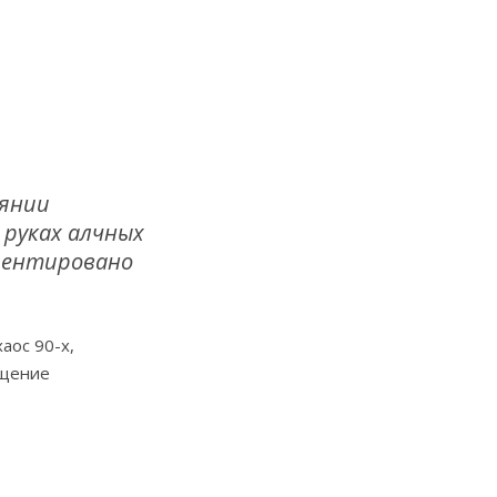
оянии
 руках алчных
риентировано
аос 90-х,
ущение