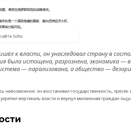
 сайта Sohu
ришёл к власти, он унаследовал страну в сост
сия была истощена, разрознена, экономика — в
система — парализована, а общество — дезо
ь невозможное: он восстановил государственность, пресёк х
 укрепил вертикаль власти и вернул миллионам граждан ощ
ости