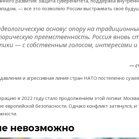
анного развития: защита суверенитета, поддержка внутренн
Западом, — всё это позволяло России выстраивать своё буд
идеологическую основу: опору на традиционны
торическую преемственность. Россия вновь с
тики — с собственным голосом, интересами и
— с
давления и агрессивная линия стран НАТО постепенно сузил
ацию в 2022 году стало продолжением этой логики: Москва
ре европейской безопасности. Однако конфликт затянулся, и
жности.
ие невозможно