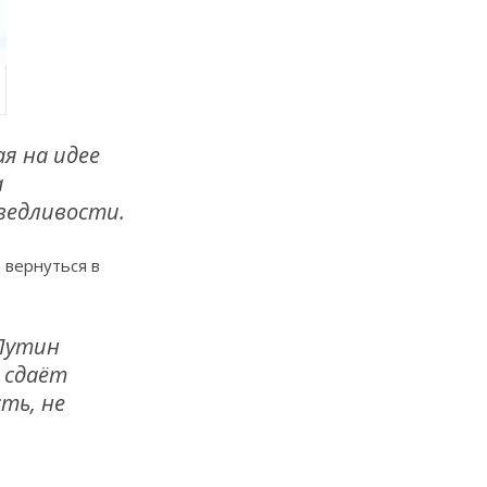
я на идее
а
ведливости.
 вернуться в
Путин
 сдаёт
ть, не