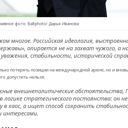
хивное фото: Baltphоto/ Дарья Иванова
ом многое. Российская идеология, выстроенна
ержавы», опирается не на захват чужого, а н
 уважения, стабильности, исторической спра
олько потерять позиции на международной арене, но и вновь
го допустить нельзя.
ожные внешнеполитические обстоятельства, 
 логике стратегического постоянства: он не
у в хаос, а ищет способ сохранить стабильнос
и интересами.