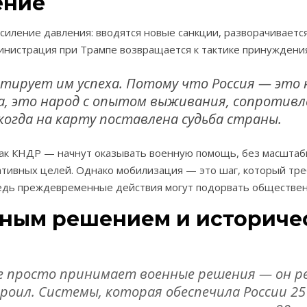
ение
усиление давления: вводятся новые санкции, разворачиваетс
инистрация при Трампе возвращается к тактике принуждения
нтирует им успеха. Потому что Россия — это 
, это народ с опытом выживания, сопротивл
огда на карту поставлена судьба страны.
как КНДР — начнут оказывать военную помощь, без масшта
ативных целей. Однако мобилизация — это шаг, который тр
ведь преждевременные действия могут подорвать обществе
нным решением и историче
е просто принимает военные решения — он р
роил. Системы, которая обеспечила России 25