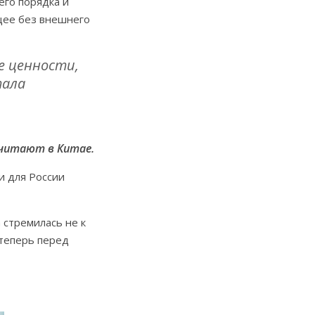
его порядка и
ущее без внешнего
е ценности,
тала
читают в Китае.
и для России
 стремилась не к
 теперь перед