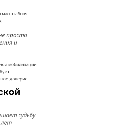
я масштабная
.
не просто
ения и
бной мобилизации
ебует
нное доверие.
ской
ешает судьбу
 лет