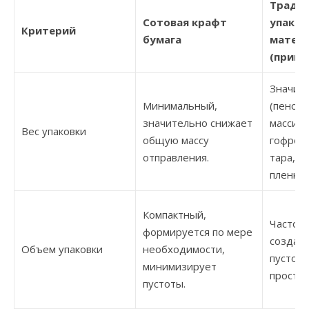
Тради
Сотовая крафт
упако
Критерий
бумага
матер
(приме
Значит
Минимальный,
(пенопл
значительно снижает
массив
Вес упаковки
общую массу
гофрок
отправления.
тара, п
пленка).
Компактный,
Часто 
формируется по мере
создае
Объем упаковки
необходимости,
пустого
минимизирует
простра
пустоты.