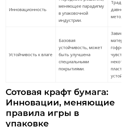
Традиц
меняющее парадигму
Инновационность
давно 
в упаковочной
методы
индустрии.
Зависит
Базовая
материа
устойчивость, может
гофрок
Устойчивость к влаге
быть улучшена
чувстви
специальными
некото
покрытиями.
пластик
устойчи
Сотовая крафт бумага:
Инновации, меняющие
правила игры в
упаковке