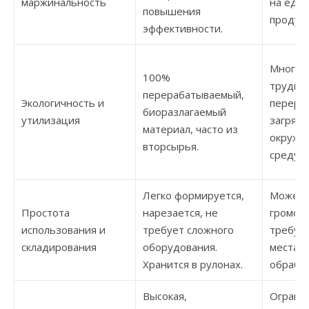
маржинальность
на еди
повышения
продукт
эффективности.
Многие
100%
трудно
перерабатываемый,
Экологичность и
перера
биоразлагаемый
утилизация
загряз
материал, часто из
окруж
вторсырья.
среду.
Легко формируется,
Может 
Простота
нарезается, не
громоз
использования и
требует сложного
требуе
складирования
оборудования.
места, 
Хранится в рулонах.
обработ
Высокая,
Ограни