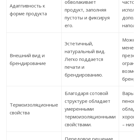
обволакивает
часто т
Адаптивность к
продукт, заполняя
исполь
форме продукта
пустоты и фиксируя
дополн
его.
наполн
Может 
Эстетичный,
менее
натуральный вид.
Внешний вид и
презен
Легко поддается
брендирование
ограни
печати и
возмож
брендированию.
бренди
Благодаря сотовой
Варьир
структуре обладает
пенопл
Термоизоляционные
умеренными
облада
свойства
термоизоляционными
хороши
свойствами.
– низки
Передовое решение,