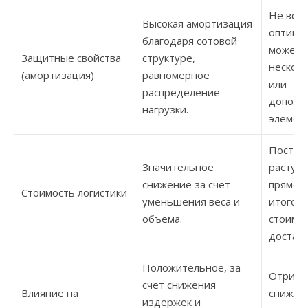
Не всег
Высокая амортизация
оптима
благодаря сотовой
может 
Защитные свойства
структуре,
несколь
(амортизация)
равномерное
или
распределение
дополн
нагрузки.
элемент
Постоя
Значительное
растущ
снижение за счет
прямое 
Стоимость логистики
уменьшения веса и
итогов
объема.
стоимо
доставк
Положительное, за
Отрица
счет снижения
Влияние на
снижае
издержек и