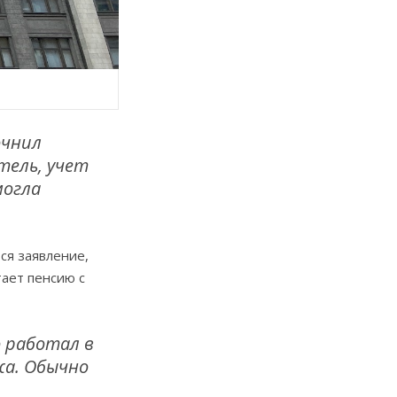
очнил
тель, учет
могла
ся заявление,
тает пенсию с
 работал в
жа. Обычно