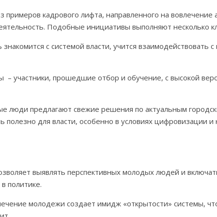
 примеров кадрового лифта, направленного на вовлечение 
еятельность. Подобные инициативы выполняют несколько к
знакомится с системой власти, учится взаимодействовать с
 – участники, прошедшие отбор и обучение, с высокой вер
ые люди предлагают свежие решения по актуальным городс
ть полезно для власти, особенно в условиях цифровизации 
озволяет выявлять перспективных молодых людей и включать
в политике.
лечение молодежи создает имидж «открытости» системы, чт
ит.