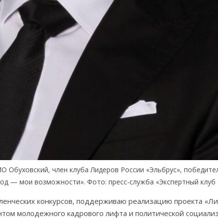
 Обуховский, член клуба Лидеров России «Эльбрус», победите
род — мои возможности». Фото: пресс-служба «Экспертный клуб 
вленческих конкурсов, поддерживаю реализацию проекта «Л
нтом молодежного кадрового лифта и политической социали