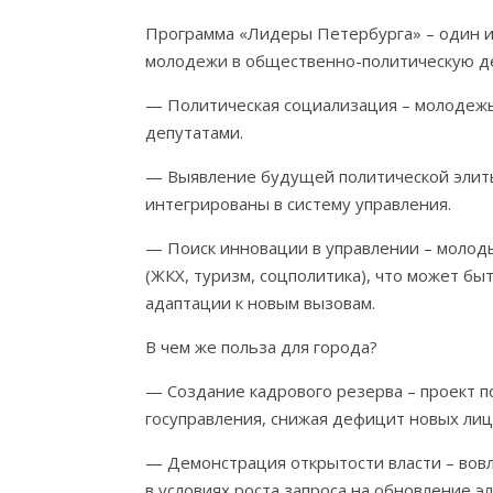
Программа «Лидеры Петербурга» – один из
молодежи в общественно-политическую д
— Политическая социализация – молодежь 
депутатами.
— Выявление будущей политической элиты
интегрированы в систему управления.
— Поиск инновации в управлении – молод
(ЖКХ, туризм, соцполитика), что может бы
адаптации к новым вызовам.
В чем же польза для города?
— Создание кадрового резерва – проект п
госуправления, снижая дефицит новых лиц 
— Демонстрация открытости власти – вов
в условиях роста запроса на обновление эл