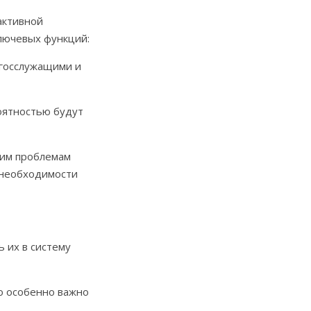
активной
лючевых функций:
 госслужащими и
оятностью будут
ким проблемам
и необходимости
 их в систему
о особенно важно