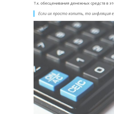
Т.к. обесценивания денежных средств в эт
Если их просто копить, то инфляци